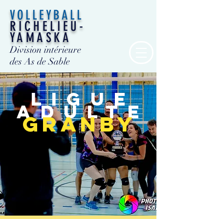
VOLLEYBALL
RICHELIEU-
YAMASKA
Division intérieure
des As de Sable
Ligue
adulte
granby